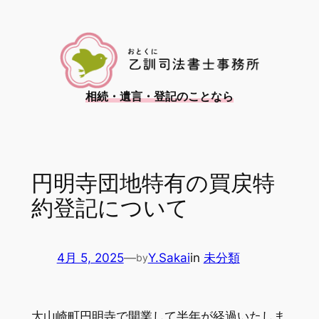
内
容
を
ス
キ
相続・遺言・登記のことなら
ッ
プ
円明寺団地特有の買戻特
約登記について
4月 5, 2025
—
Y.Sakai
in
未分類
by
大山崎町円明寺で開業して半年が経過いたしま