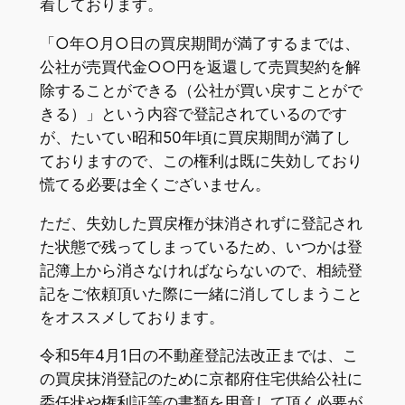
着しております。
「○年○月○日の買戻期間が満了するまでは、
公社が売買代金○○円を返還して売買契約を解
除することができる（公社が買い戻すことがで
きる）」という内容で登記されているのです
が、たいてい昭和50年頃に買戻期間が満了し
ておりますので、この権利は既に失効しており
慌てる必要は全くございません。
ただ、失効した買戻権が抹消されずに登記され
た状態で残ってしまっているため、いつかは登
記簿上から消さなければならないので、相続登
記をご依頼頂いた際に一緒に消してしまうこと
をオススメしております。
令和5年4月1日の不動産登記法改正までは、こ
の買戻抹消登記のために京都府住宅供給公社に
委任状や権利証等の書類を用意して頂く必要が